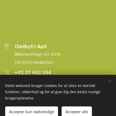
OleBlyfri ApS
Billeshavehegn 43, Strib
DK 5500 Middelfart
+45 27 462 264
tankop@oleblyfri.dk
Dette websted bruger cookies for at sikre en korrekt
funktion, sikkerhed og for at give dig den bedst mulige
brugeroplevelse.
Oleblyfri.dk · Telf. 27 462 264 · M:
tankop@oleblyfri.dk
Accepter kun nødvendige
Accepter alle
Cookies